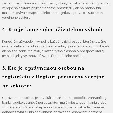
sa rozumie zmluva alebo iný právny úkon, na základe ktorého partner
verejného sektora prijíma finančné prostriedky alebo nadobúda
majetok, práva k majetku alebo iné majetkové práva od subjektov
verejného sektora.
4. Kto je konečným užívateľom výhod?
Konečným užívateľom výhod je každá fyzická osoba, ktorá skutočne
ovláda alebo kontroluje právnickú osobu, fyzickú osobu – podnikateľa
alebo združenie majetku, a každá fyzická osoba, v prospech ktorej
tieto subjekty vykonávajú svoju činnosť alebo obchod.
5. Kto je oprávnenou osobou na
registráciu v Registri partnerov verejné
ho sektora?
Oprávnenou osobou je advokát, notár, banka, pobočka zahraničnej
banky, audítor, daňový poradca, ktorí majú miesto podnikania alebo
sídlo na území Slovenskej republiky a ktorí sa na základe písomnej
dohody zaviazali plniť povinnosti oprávnenej osoby pre partnera