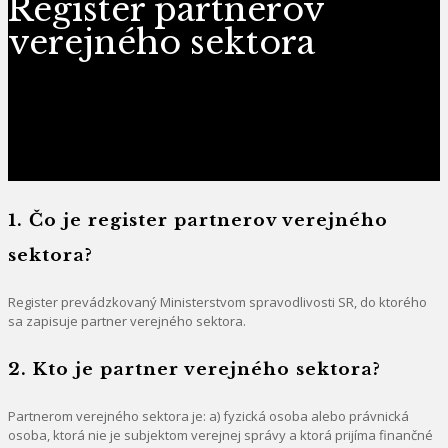
Register partnerov
verejného sektora
1.
Čo je register partnerov verejného
sektora?
Register prevádzkovaný Ministerstvom spravodlivosti SR, do ktorého
sa zapisuje partner verejného sektora.
2. Kto je partner verejného sektora?
Partnerom verejného sektora je: a) fyzická osoba alebo právnická
osoba, ktorá nie je subjektom verejnej správy a ktorá prijíma finančné