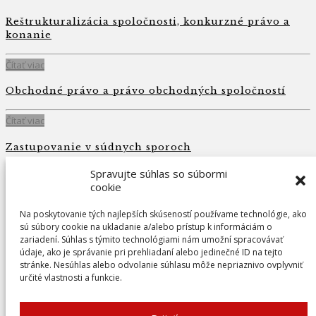
Reštrukturalizácia spoločnosti, konkurzné právo a
konanie
Čítať viac
Obchodné právo a právo obchodných spoločností
Čítať viac
Zastupovanie v súdnych sporoch
Spravujte súhlas so súbormi
Čítať viac
cookie
Na poskytovanie tých najlepších skúseností používame technológie, ako
sú súbory cookie na ukladanie a/alebo prístup k informáciám o
Adresa
zariadení. Súhlas s týmito technológiami nám umožní spracovávať
údaje, ako je správanie pri prehliadaní alebo jedinečné ID na tejto
Pribinova 9, 940 01 Nové Zámky
stránke. Nesúhlas alebo odvolanie súhlasu môže nepriaznivo ovplyvniť
určité vlastnosti a funkcie.
Advokátska kancelária Timoranská & Štofková s.r.o.
Kontakt