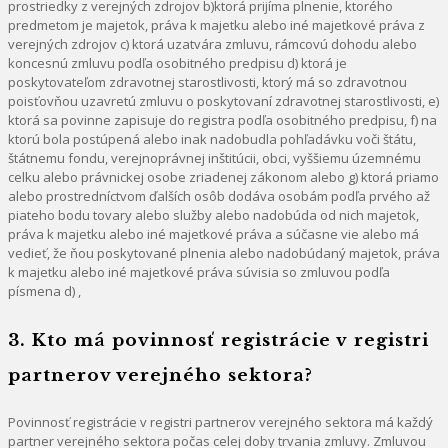
prostriedky z verejných zdrojov b)ktorá prijíma plnenie, ktorého
predmetom je majetok, práva k majetku alebo iné majetkové práva z
verejných zdrojov c) ktorá uzatvára zmluvu, rámcovú dohodu alebo
koncesnú zmluvu podľa osobitného predpisu d) ktorá je
poskytovateľom zdravotnej starostlivosti, ktorý má so zdravotnou
poisťovňou uzavretú zmluvu o poskytovaní zdravotnej starostlivosti, e)
ktorá sa povinne zapisuje do registra podľa osobitného predpisu, f) na
ktorú bola postúpená alebo inak nadobudla pohľadávku voči štátu,
štátnemu fondu, verejnoprávnej inštitúcii, obci, vyššiemu územnému
celku alebo právnickej osobe zriadenej zákonom alebo g) ktorá priamo
alebo prostredníctvom ďalších osôb dodáva osobám podľa prvého až
piateho bodu tovary alebo služby alebo nadobúda od nich majetok,
práva k majetku alebo iné majetkové práva a súčasne vie alebo má
vedieť, že ňou poskytované plnenia alebo nadobúdaný majetok, práva
k majetku alebo iné majetkové práva súvisia so zmluvou podľa
písmena d) ,
3. Kto má povinnosť registrácie v registri
partnerov verejného sektora?
Povinnosť registrácie v registri partnerov verejného sektora má každý
partner verejného sektora počas celej doby trvania zmluvy. Zmluvou