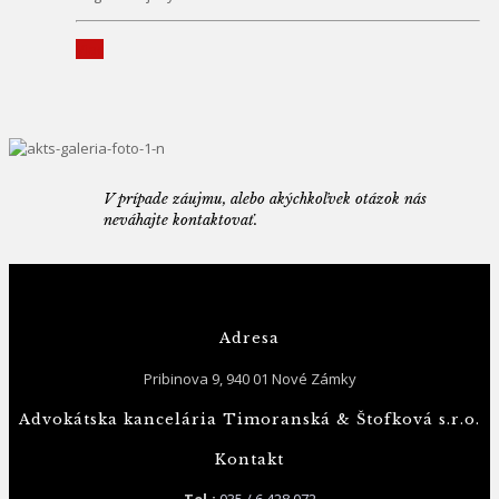
Viac
V prípade záujmu, alebo akýchkoľvek otázok nás
neváhajte kontaktovať.
Adresa
Pribinova 9, 940 01 Nové Zámky
Advokátska kancelária Timoranská & Štofková s.r.o.
Kontakt