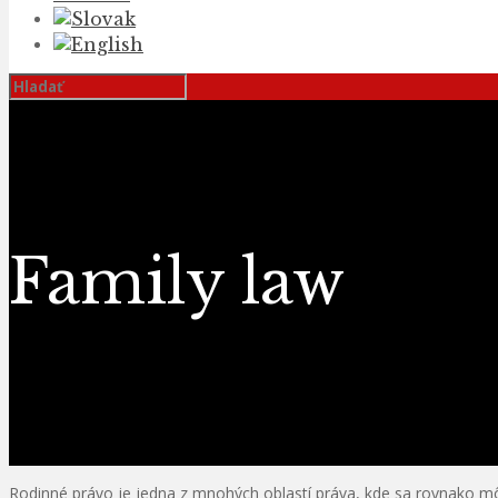
Family law
Rodinné právo je jedna z mnohých oblastí práva, kde sa rovnako 