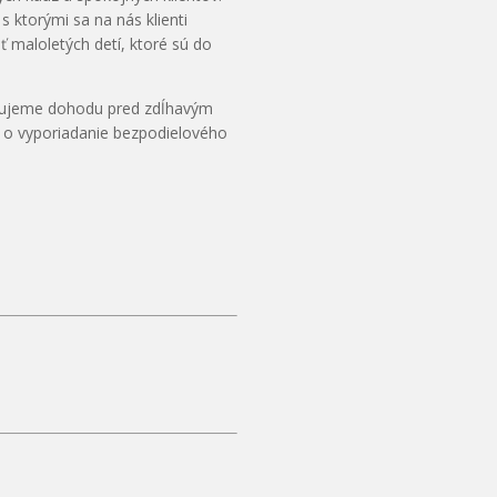
 ktorými sa na nás klienti
 maloletých detí, ktoré sú do
ferujeme dohodu pred zdĺhavým
í o vyporiadanie bezpodielového