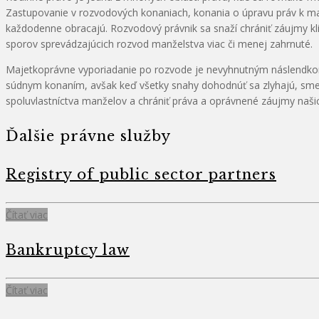
Zastupovanie v rozvodových konaniach, konania o úpravu práv k mal
každodenne obracajú. Rozvodový právnik sa snaží chrániť záujmy kli
sporov sprevádzajúcich rozvod manželstva viac či menej zahrnuté.
Majetkoprávne vyporiadanie po rozvode je nevyhnutným náslendkom 
súdnym konaním, avšak keď všetky snahy dohodnúť sa zlyhajú, sme v
spoluvlastníctva manželov a chrániť práva a oprávnené záujmy našic
Ďalšie právne služby
Registry of public sector partners
Čítať viac
Bankruptcy law
Čítať viac