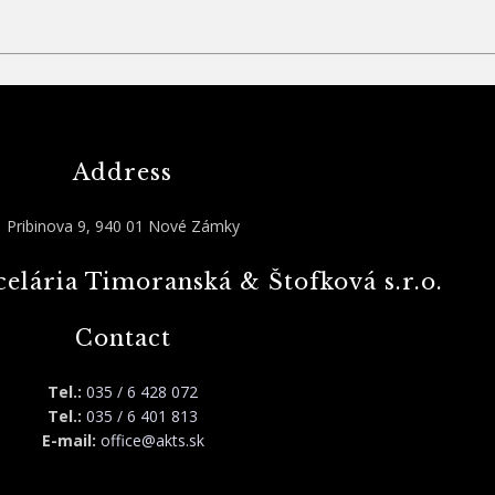
Address
Pribinova 9, 940 01 Nové Zámky
elária Timoranská & Štofková s.r.o.
Contact
Tel.:
035 / 6 428 072
Tel.:
035 / 6 401 813
E-mail:
office@akts.sk