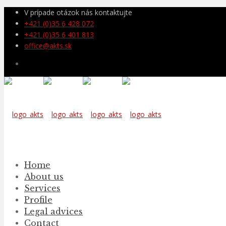
V prípade otázok nás kontaktujte
+421 (0)35 6 428 072
+421 (0)35 6 401 813
office@akts.sk
Home
About us
Services
Profile
Legal advices
Contact