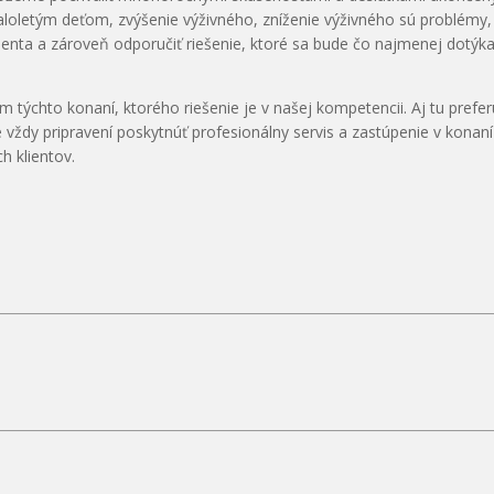
oletým deťom, zvýšenie výživného, zníženie výživného sú problémy, s
enta a zároveň odporučiť riešenie, ktoré sa bude čo najmenej dotýkať
týchto konaní, ktorého riešenie je v našej kompetencii. Aj tu pre
ždy pripravení poskytnúť profesionálny servis a zastúpenie v konan
h klientov.