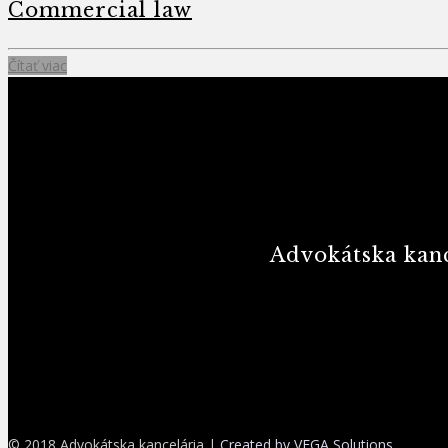
Commercial law
Čítať viac
Advokátska kanc
© 2018 Advokátska kancelária |
Created by VEGA Solutions